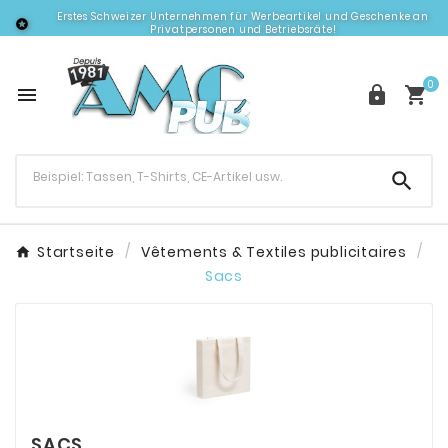
Erstes Schweizer Unternehmen für Werbeartikel und Geschenke an

Privatpersonen und Betriebsräte!
0




Startseite
Vêtements & Textiles publicitaires
Sacs
SACS