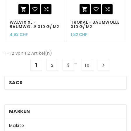






WALVIX XL -
TROKAL - BAUMWOLLE
BAUMWOLLE 310 G/ M2
310 G/ M2
4,93 CHF
1,82 CHF
1 - 12 von 112 Artikel(n)
…
1

2
3
10
SACS
MARKEN
Makito