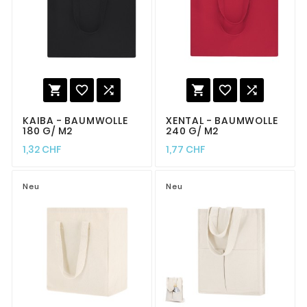






KAIBA - BAUMWOLLE
XENTAL - BAUMWOLLE
180 G/ M2
240 G/ M2
1,32 CHF
1,77 CHF
Neu
Neu