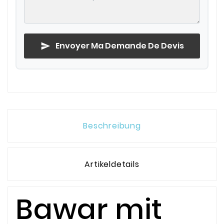
Envoyer Ma Demande De Devis
send
Beschreibung
Artikeldetails
Bawar mit