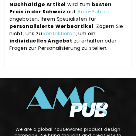
Nachhaltige Artikel
wird zum
besten
Preis in der Schweiz
auf
Amc-Pub.ch
angeboten, Ihrem Spezialisten für
personalisierte Werbeartikel
. Zögern Sie
nicht, uns zu
kontaktieren
, um ein
individuelles Angebot
zu erhalten oder
Fragen zur Personalisierung zu stellen.
We are a global housewares product design
company. We bring thought and creativity to