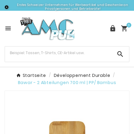
Erstes Schweizer Unternehmen für Werbeartikel und Geschenke an

Privatpersonen und Betriebsräte!
0




Startseite
Développement Durable
Bawar - 2 Abteilungen 700 ml | PP/ Bambus