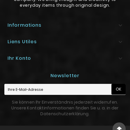
everyday items through original design.
Informations

Liens Utiles

Ihr Konto

Newsletter
OK
Sie können Ihr Einverständnis jederzeit widerrufen.
Unsere Kontaktinformationen finden Sie u. a. in der
Datenschutzerklärung.