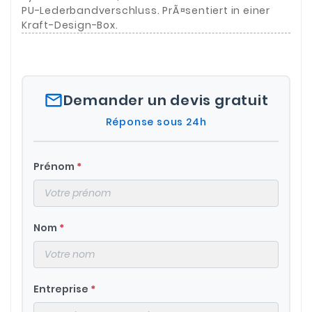
PU-Lederbandverschluss. PrÃ¤sentiert in einer
Kraft-Design-Box.
mail_outline
Demander un devis gratuit
Réponse sous 24h
Prénom
*
Nom
*
Entreprise
*