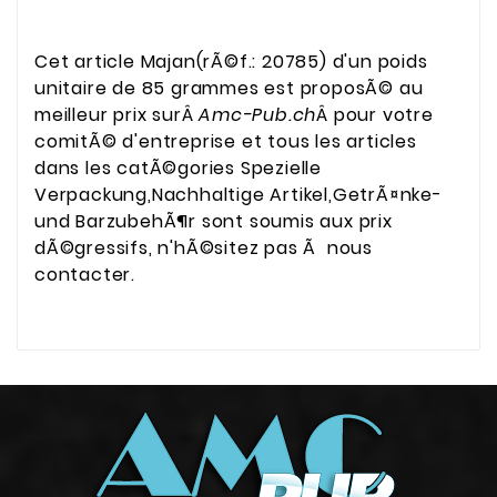
Cet article Majan(rÃ©f.: 20785) d'un poids
unitaire de 85 grammes est proposÃ© au
meilleur prix surÂ
Amc-Pub.ch
Â pour votre
comitÃ© d'entreprise et tous les articles
dans les catÃ©gories Spezielle
Verpackung,Nachhaltige Artikel,GetrÃ¤nke-
und BarzubehÃ¶r sont soumis aux prix
dÃ©gressifs, n'hÃ©sitez pas Ã nous
contacter.