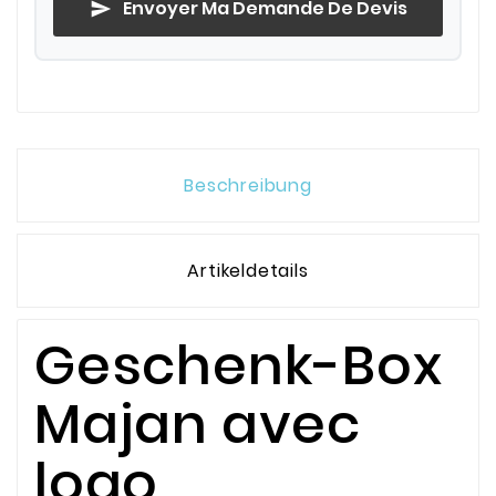
Envoyer Ma Demande De Devis
send
Beschreibung
Artikeldetails
Geschenk-Box
Majan avec
logo