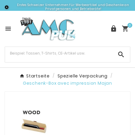
Erstes Schweizer Unternehmen für Werbeartikel und Geschenke an

Privatpersonen und Betriebsräte!
0




Startseite
Spezielle Verpackung
Geschenk-Box avec impression Majan