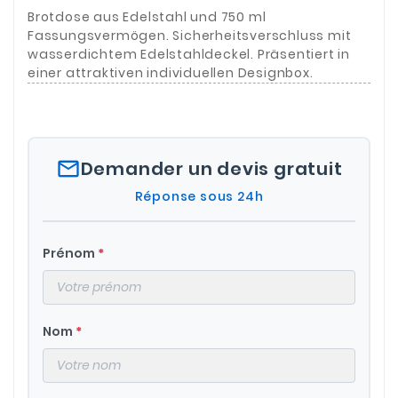
Brotdose aus Edelstahl und 750 ml
Fassungsvermögen. Sicherheitsverschluss mit
wasserdichtem Edelstahldeckel. Präsentiert in
einer attraktiven individuellen Designbox.
mail_outline
Demander un devis gratuit
Réponse sous 24h
Prénom
*
Nom
*