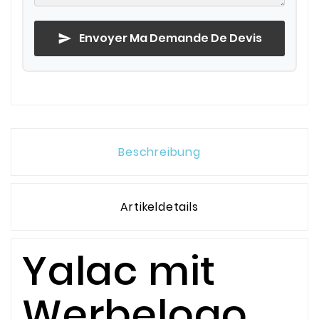
Envoyer Ma Demande De Devis
send
Beschreibung
Artikeldetails
Yalac mit
Werbelogo