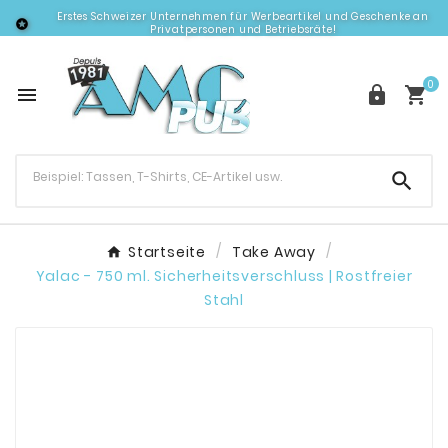
Erstes Schweizer Unternehmen für Werbeartikel und Geschenke an

Privatpersonen und Betriebsräte!
0




Startseite
Take Away
Yalac - 750 ml. Sicherheitsverschluss | Rostfreier
Stahl