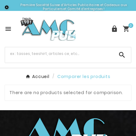
Première Société Suisse d'Articles Publicitaires et Cadeaux aux

Particuliers et Comité d'entreprises !
0




Accueil
Comparer les produits
There are no products selected for comparison.