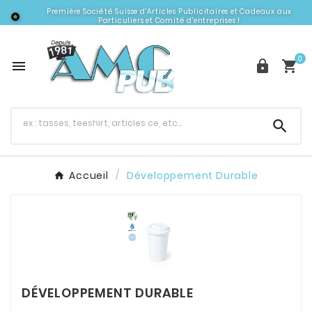
Première Société Suisse d'Articles Publicitaires et Cadeaux aux

Particuliers et Comité d'entreprises !
0




Accueil
Développement Durable
DÉVELOPPEMENT DURABLE