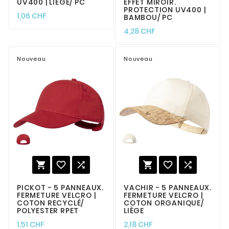
UV400 | LIÈGE/ PC
EFFET MIROIR.
PROTECTION UV400 |
1,06 CHF
BAMBOU/ PC
4,28 CHF
Nouveau
Nouveau






PICKOT - 5 PANNEAUX.
VACHIR - 5 PANNEAUX.
FERMETURE VELCRO |
FERMETURE VELCRO |
COTON RECYCLÉ/
COTON ORGANIQUE/
POLYESTER RPET
LIÈGE
1,51 CHF
2,18 CHF