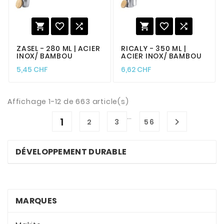






ZASEL - 280 ML | ACIER
RICALY - 350 ML |
INOX/ BAMBOU
ACIER INOX/ BAMBOU
5,45 CHF
6,62 CHF
Affichage 1-12 de 663 article(s)
…
1

2
3
56
DÉVELOPPEMENT DURABLE
MARQUES