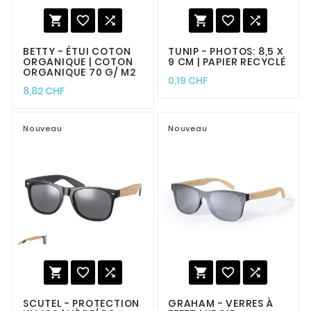






BETTY - ÉTUI COTON
TUNIP - PHOTOS: 8,5 X
ORGANIQUE | COTON
9 CM | PAPIER RECYCLÉ
ORGANIQUE 70 G/ M2
0,19 CHF
8,82 CHF
Nouveau
Nouveau






SCUTEL - PROTECTION
GRAHAM - VERRES À