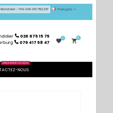
Français
 Domdidier – TVA: CHE-367.762.257

mdidier
026 675 15 75
0
0


erburg
079 417 58 47
DEMANDER UN DEVIS
TACTEZ-NOUS