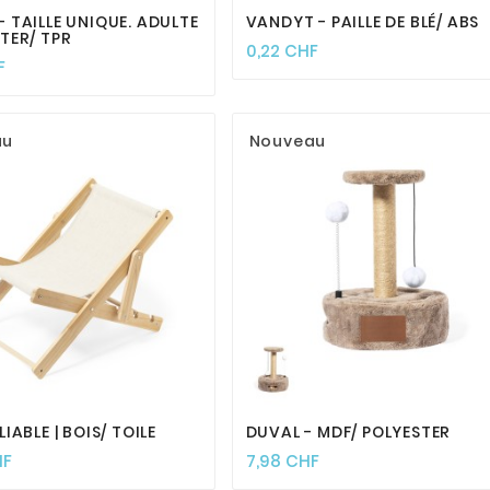
- TAILLE UNIQUE. ADULTE
VANDYT - PAILLE DE BLÉ/ ABS
STER/ TPR
0,22 CHF
F
au
Nouveau








LIABLE | BOIS/ TOILE
DUVAL - MDF/ POLYESTER
HF
7,98 CHF