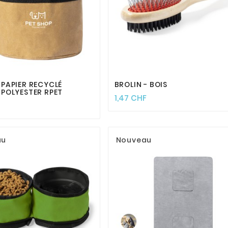








 PAPIER RECYCLÉ
BROLIN - BOIS
 POLYESTER RPET
1,47 CHF
au
Nouveau