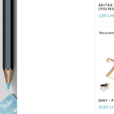
AKITAX 
| POLYE
2,85 CH
Nouve
DINY - P
10,83 C