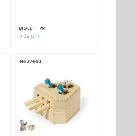




BIGEL - TPR
4,09 CHF
Nouveau



