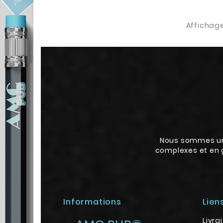
Affichage
Nous sommes une
complexes et en g
Informations
Lien
Livra