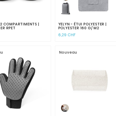








 2 COMPARTIMENTS |
YELYN - ÉTUI POLYESTER |
ER RPET
POLYESTER 160 G/ M2
6,29 CHF
au
Nouveau







