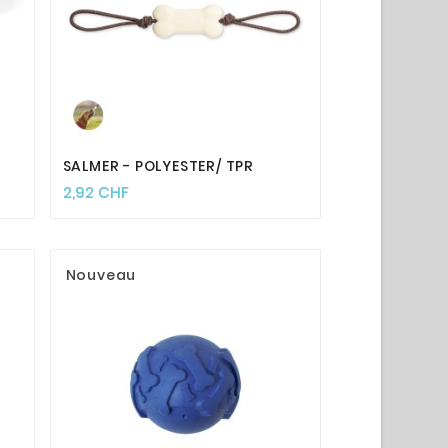




SALMER - POLYESTER/ TPR
2,92 CHF
Nouveau