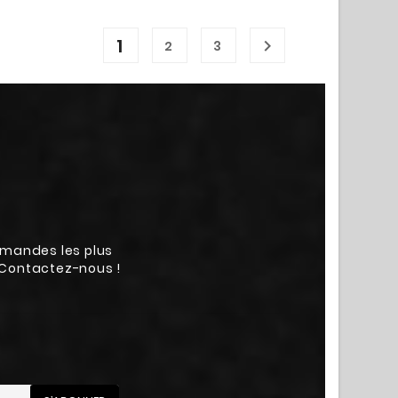
1

2
3
emandes les plus
. Contactez-nous !