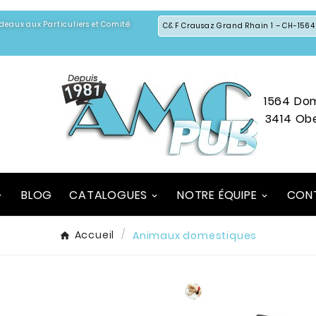
Cadeaux aux Particuliers et Comité
C& F Crausaz Grand Rhain 1 – CH-1564
1564 Do
3414 Ob
BLOG
CATALOGUES
NOTRE ÉQUIPE
CON
Accueil
Animaux domestiques