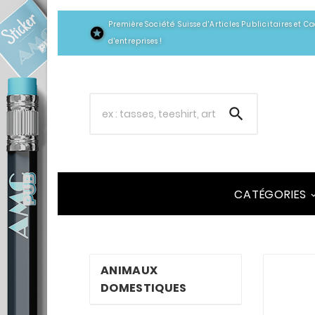
Première Société Suisse d'Articles Publicitaires et 

d'entreprises !

CATÉGORIES
ANIMAUX
DOMESTIQUES