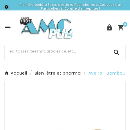
Première Société Suisse d'Articles Publicitaires et Cadeaux aux

Particuliers et Comité d'entreprises !
0




Accueil
Bien-être et pharma
Aveiro - Bambou