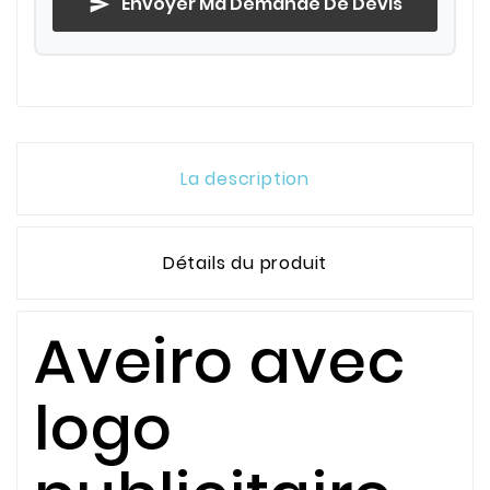
Envoyer Ma Demande De Devis
send
La description
Détails du produit
Aveiro avec
logo