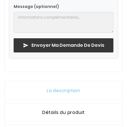
Message (optionnel)
Envoyer Ma Demande De Devis
send
La description
Détails du produit