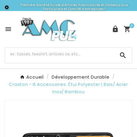
Première Société Suisse d'Articles Publicitaires et Cadeaux aux

Particuliers et Comité d'entreprises !
0




Accueil
Développement Durable
Craxton - 6 Accessoires. Étui Polyester | Bois/ Acier
Inox/ Bambou